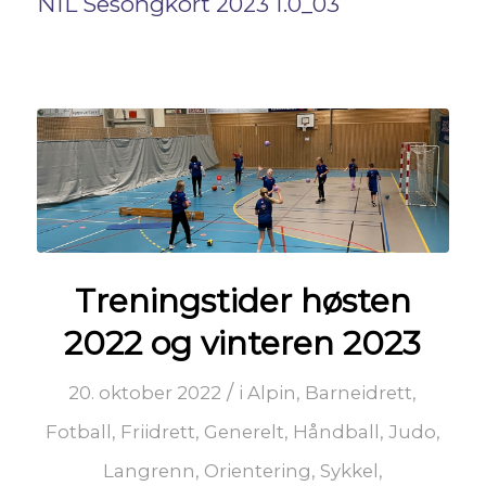
NIL Sesongkort 2023 1.0_03
Treningstider høsten
2022 og vinteren 2023
/
20. oktober 2022
i
Alpin
,
Barneidrett
,
Fotball
,
Friidrett
,
Generelt
,
Håndball
,
Judo
,
Langrenn
,
Orientering
,
Sykkel
,