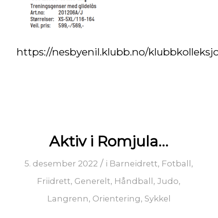
https://nesbyenil.klubb.no/klubbkolleksj
Aktiv i Romjula…
/
5. desember 2022
i
Barneidrett
,
Fotball
,
Friidrett
,
Generelt
,
Håndball
,
Judo
,
Langrenn
,
Orientering
,
Sykkel