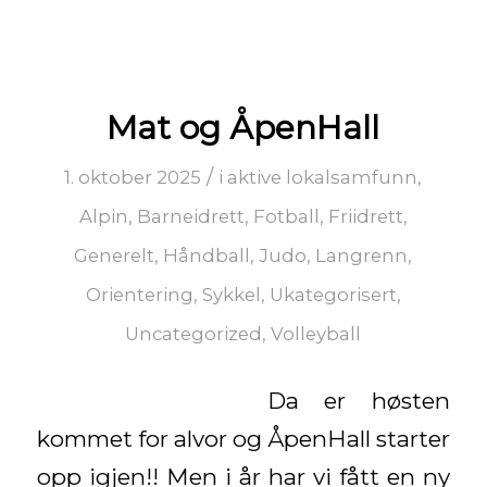
Mat og ÅpenHall
/
1. oktober 2025
i
aktive lokalsamfunn
,
Alpin
,
Barneidrett
,
Fotball
,
Friidrett
,
Generelt
,
Håndball
,
Judo
,
Langrenn
,
Orientering
,
Sykkel
,
Ukategorisert
,
Uncategorized
,
Volleyball
Da er høsten
kommet for alvor og ÅpenHall starter
opp igjen!! Men i år har vi fått en ny