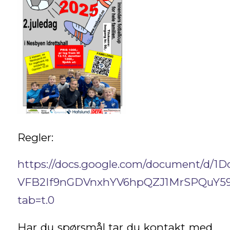
Regler:
https://docs.google.com/document/d/1D
VFB2If9nGDVnxhYV6hpQZJ1MrSPQuY59
tab=t.0
Har du spørsmål tar du kontakt med