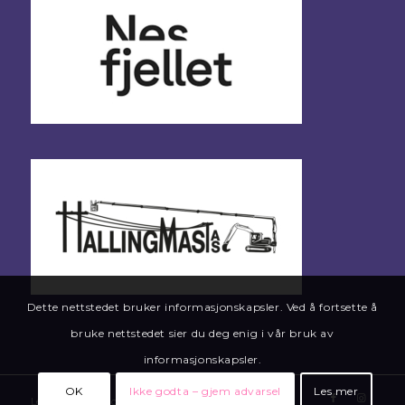
Dette nettstedet bruker informasjonskapsler. Ved å fortsette å
bruke nettstedet sier du deg enig i vår bruk av
informasjonskapsler.
OK
Ikke godta – gjem advarsel
Les mer
Levert av
Hallingdølen