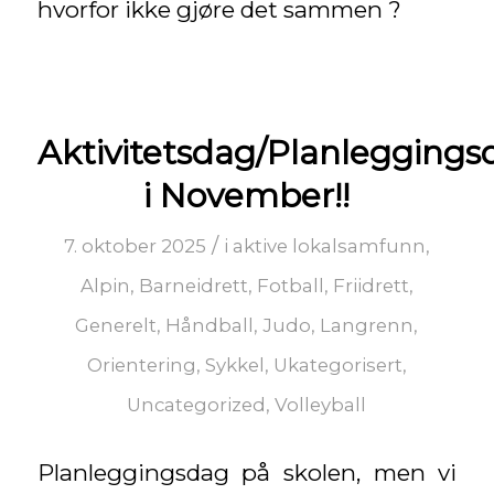
hvorfor ikke gjøre det sammen ?
Aktivitetsdag/Planleggings
i November!!
/
7. oktober 2025
i
aktive lokalsamfunn
,
Alpin
,
Barneidrett
,
Fotball
,
Friidrett
,
Generelt
,
Håndball
,
Judo
,
Langrenn
,
Orientering
,
Sykkel
,
Ukategorisert
,
Uncategorized
,
Volleyball
Planleggingsdag på skolen, men vi