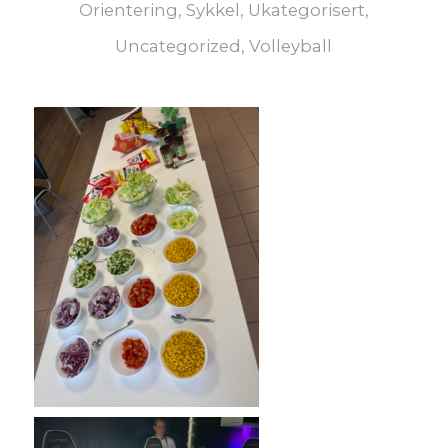
Orientering
,
Sykkel
,
Ukategorisert
,
Uncategorized
,
Volleyball