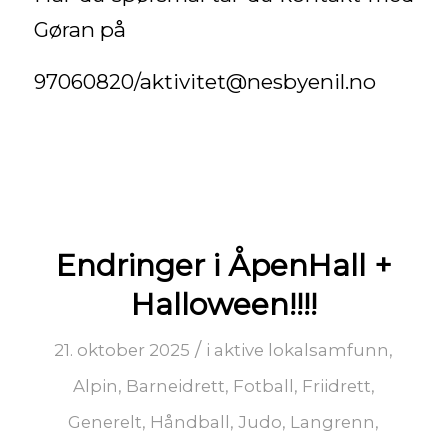
Gøran på
97060820/aktivitet@nesbyenil.no
Endringer i ÅpenHall +
Halloween!!!!
/
21. oktober 2025
i
aktive lokalsamfunn
,
Alpin
,
Barneidrett
,
Fotball
,
Friidrett
,
Generelt
,
Håndball
,
Judo
,
Langrenn
,