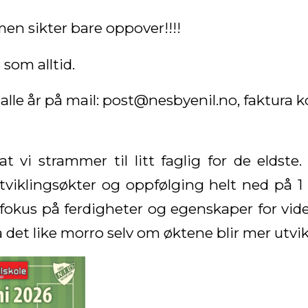
, men sikter bare oppover!!!!
 som alltid.
alle år på mail: post@nesbyenil.no, faktura
at vi strammer til litt faglig for de eldste
tviklingsøkter og oppfølging helt ned på 1 ti
fokus på ferdigheter og egenskaper for vider
ha det like morro selv om øktene blir mer utvi