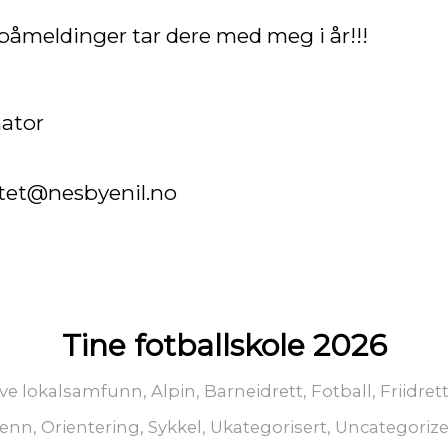
påmeldinger tar dere med meg i år!!!
nator
itet@nesbyenil.no
Tine fotballskole 2026
ive lokalsamfunn
,
Alpin
,
Barneidrett
,
Fotball
,
Friidret
renn
,
Orientering
,
Sykkel
,
Ukategorisert
,
Uncategoriz