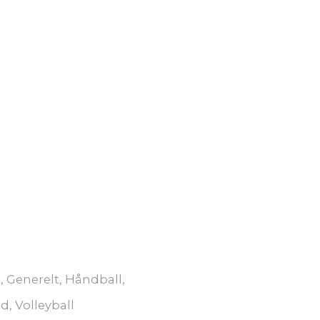
t
,
Generelt
,
Håndball
,
ed
,
Volleyball