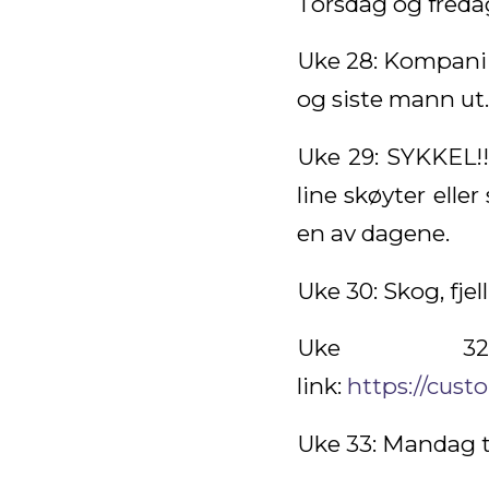
Torsdag og freda
Uke 28: Kompani 
og siste mann ut.
Uke 29: SYKKEL!!!
line skøyter eller
en av dagene.
Uke 30: Skog, fje
Uke 32:
link:
https://cust
Uke 33: Mandag t