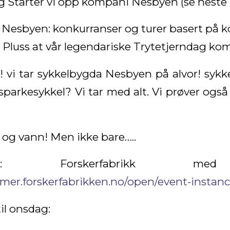
g Starter vi opp kompani Nesbyen (se neste 
Nesbyen: konkurranser og turer basert på 
 Pluss at vår legendariske Trytetjerndag kom
 vi tar sykkelbygda Nesbyen på alvor! sykke
 sparkesykkel? Vi tar med alt. Vi prøver også 
ll og vann! Men ikke bare…..
 Forskerfabrikk med 
omer.forskerfabrikken.no/open/event-instan
il onsdag: