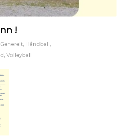
nn !
,
Generelt
,
Håndball
,
ed
,
Volleyball