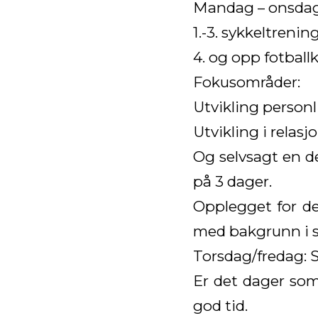
Mandag – onsda
1.-3. sykkeltrening
4. og opp fotball
Fokusområder:
Utvikling personl
Utvikling i relasj
Og selvsagt en del
på 3 dager.
Opplegget for de
med bakgrunn i s
Torsdag/fredag: S
Er det dager som
god tid.