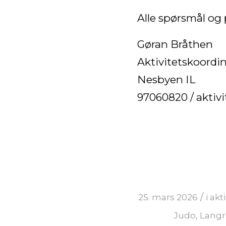
Alle spørsmål og 
Gøran Bråthen
Aktivitetskoordi
Nesbyen IL
97060820 / aktiv
/
25. mars 2026
i
akt
Judo
,
Lang