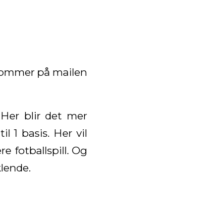
 kommer på mailen
. Her blir det mer
l 1 basis. Her vil
e fotballspill. Og
klende.