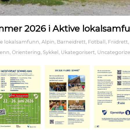
mer 2026 i Aktive lokalsamfu
ve lokalsamfunn
,
Alpin
,
Barneidrett
,
Fotball
,
Friidrett
renn
,
Orientering
,
Sykkel
,
Ukategorisert
,
Uncategoriz