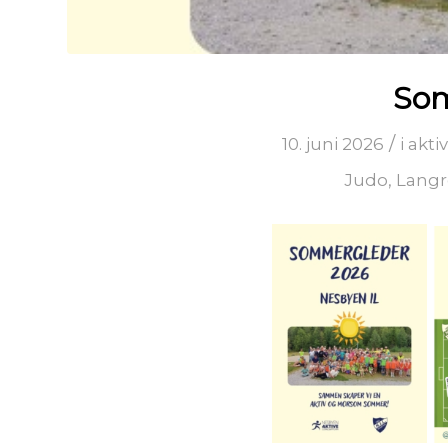
Som
/
10. juni 2026
i
akti
Judo
,
Lang