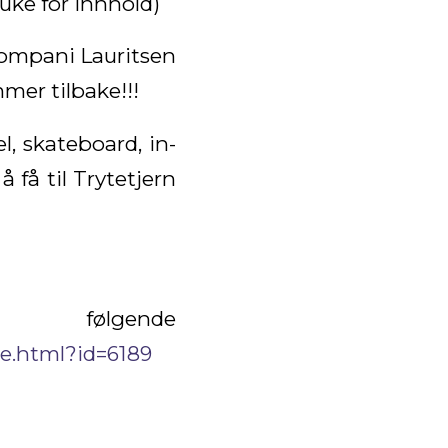
uke for innhold)
kompani Lauritsen
mer tilbake!!!
l, skateboard, in-
å få til Trytetjern
følgende
ce.html?id=6189