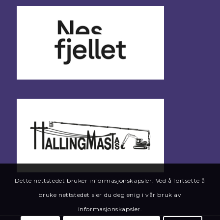
Dette nettstedet bruker informasjonskapsler. Ved å fortsette å
bruke nettstedet sier du deg enig i vår bruk av
informasjonskapsler.