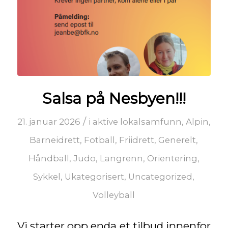
Salsa på Nesbyen!!!
/
21. januar 2026
i
aktive lokalsamfunn
,
Alpin
,
Barneidrett
,
Fotball
,
Friidrett
,
Generelt
,
Håndball
,
Judo
,
Langrenn
,
Orientering
,
Sykkel
,
Ukategorisert
,
Uncategorized
,
Volleyball
Vi starter opp enda et tilbud innenfor