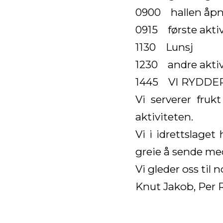
0900 hallen åpne
0915 første aktiv
1130 Lunsj
1230 andre aktivi
1445 VI RYDDE
Vi serverer fru
aktiviteten.
Vi i idrettslage
greie å sende med
Vi gleder oss til 
Knut Jakob, Per R