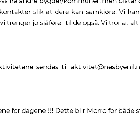
skyss fra andre bygder/kommuner, men bistår
ontakter slik at dere kan samkjøre. Vi k
i trenger jo sjåfører til de også. Vi tror at a
tivitetene sendes til aktivitet@nesbyenil
ene for dagene!!!! Dette blir Morro for både 