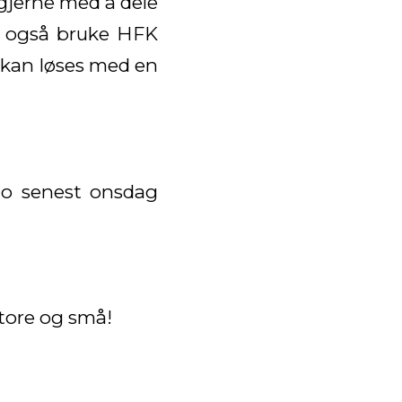
 gjerne med å dele
an også bruke HFK
lt kan løses med en
.no senest onsdag
store og små!