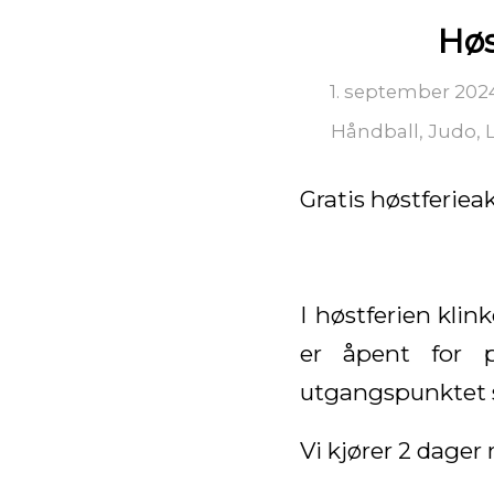
Høs
1. september 202
Håndball
,
Judo
,
Gratis høstferiea
I høstferien klinke
er åpent for p
utgangspunktet s
Vi kjører 2 dage