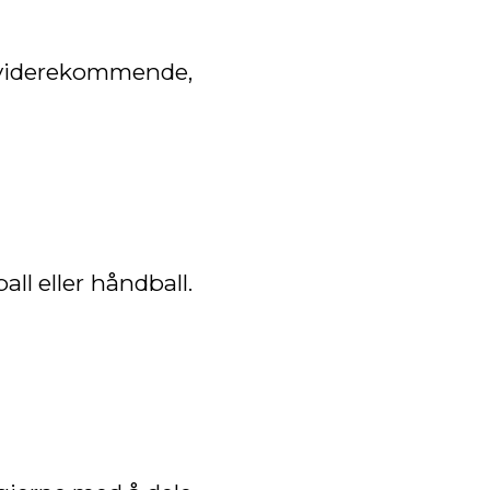
 viderekommende,
all eller håndball.