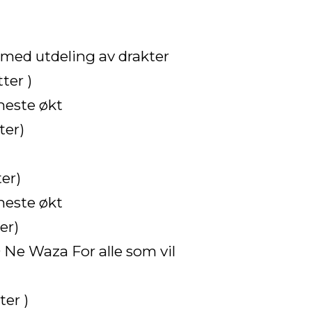
 med utdeling av drakter
tter )
 neste økt
ter)
ter)
 neste økt
er)
0 Ne Waza For alle som vil
ter )