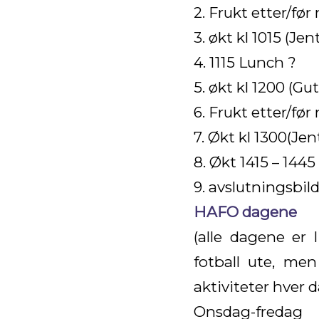
2. Frukt etter/før
3. økt kl 1015 (Jen
4. 1115 Lunch ?
5. økt kl 1200 (Gut
6. Frukt etter/før
7. Økt kl 1300(Jen
8. Økt 1415 – 144
9. avslutningsbil
HAFO dagene
(alle dagene er 
fotball ute, me
aktiviteter hver d
Onsdag-fredag