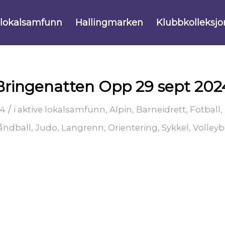
 lokalsamfunn
Hallingmarken
Klubbkolleksjo
Bringenatten Opp 29 sept 202
/
24
i
aktive lokalsamfunn
,
Alpin
,
Barneidrett
,
Fotball
,
åndball
,
Judo
,
Langrenn
,
Orientering
,
Sykkel
,
Volleyb