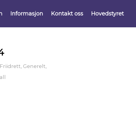
n
Informasjon
Kontakt oss
Hovedstyret
4
Friidrett
,
Generelt
,
all