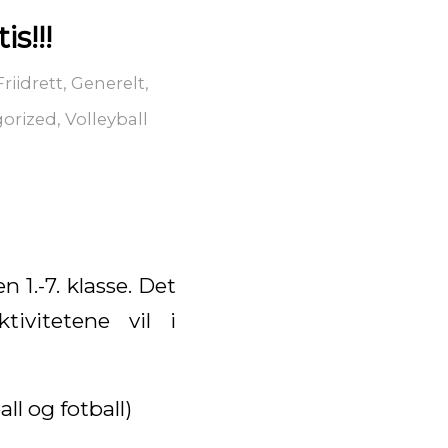
s!!!
Friidrett
,
Generelt
,
orized
,
Volleyball
en 1.-7. klasse. Det
ivitetene vil i
l og fotball)