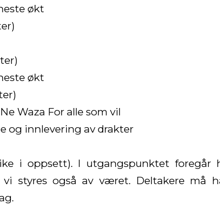
 neste økt
ter)
ter)
 neste økt
ter)
5 Ne Waza For alle som vil
de og innlevering av drakter
like i oppsett). I utgangspunktet foregår
n vi styres også av været. Deltakere må 
ag.