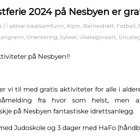
tferie 2024 på Nesbyen er grati
/
4
i
aktive lokalsamfunn
,
Alpin
,
Barneidrett
,
Fotball
,
Langrenn
,
Orientering
,
Sykkel
,
Ukategorisert
,
Uncateg
ktiviteter på Nesbyen!!
r vi til med gratis aktiviteter for alle i alder
åmelding fra hvor som helst, men akt
kje på Nesbyen fantastiske idrettsanlegg.
r med Judoskole og 3 dager med HaFo (håndbal