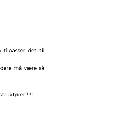
ilpasser det til
n dere må være så
ruktører!!!!!