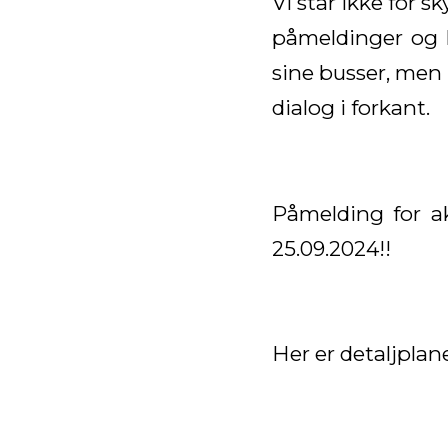
Vi står ikke for 
påmeldinger og k
sine busser, men v
dialog i forkant.
Påmelding for ak
25.09.2024!!
Her er detaljplan