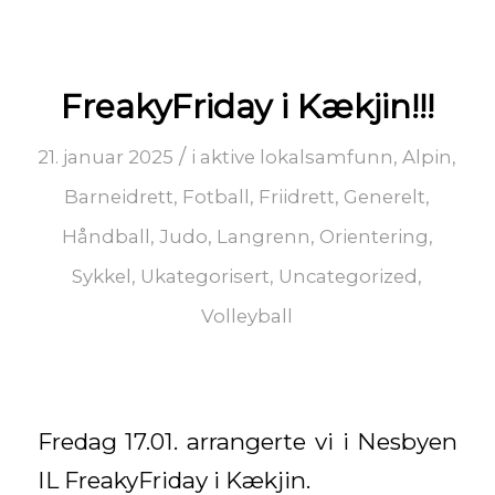
FreakyFriday i Kækjin!!!
/
21. januar 2025
i
aktive lokalsamfunn
,
Alpin
,
Barneidrett
,
Fotball
,
Friidrett
,
Generelt
,
Håndball
,
Judo
,
Langrenn
,
Orientering
,
Sykkel
,
Ukategorisert
,
Uncategorized
,
Volleyball
Fredag 17.01. arrangerte vi i Nesbyen
IL FreakyFriday i Kækjin.