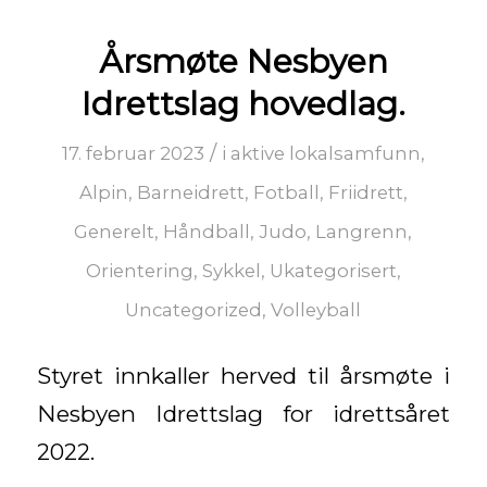
Årsmøte Nesbyen
Idrettslag hovedlag.
/
17. februar 2023
i
aktive lokalsamfunn
,
Alpin
,
Barneidrett
,
Fotball
,
Friidrett
,
Generelt
,
Håndball
,
Judo
,
Langrenn
,
Orientering
,
Sykkel
,
Ukategorisert
,
Uncategorized
,
Volleyball
Styret innkaller herved til årsmøte i
Nesbyen Idrettslag for idrettsåret
2022.