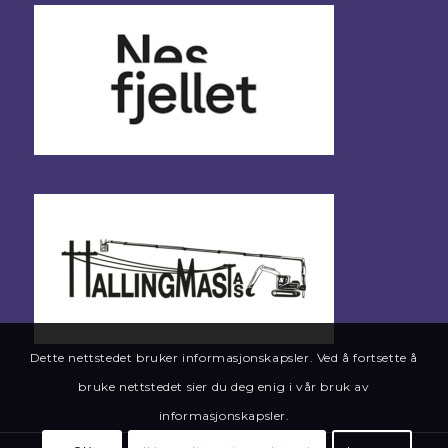
Dette nettstedet bruker informasjonskapsler. Ved å fortsette å
bruke nettstedet sier du deg enig i vår bruk av
informasjonskapsler.