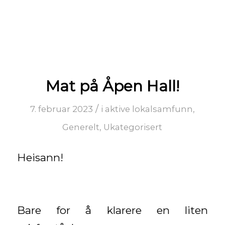
Mat på Åpen Hall!
/
7. februar 2023
i
aktive lokalsamfunn
,
Generelt
,
Ukategorisert
Heisann!
Bare for å klarere en liten