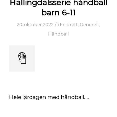
Hallingdalsserie håndball
barn 6-11
/
20. oktober 2022
i
Friidrett
,
Generelt
,
Håndball
Hele lørdagen med håndball….