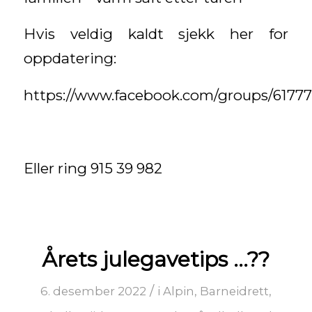
Hvis veldig kaldt sjekk her for
oppdatering:
https://www.facebook.com/groups/6177
Eller ring 915 39 982
Årets julegavetips …??
/
6. desember 2022
i
Alpin
,
Barneidrett
,