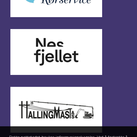
Dette nettstedet bruker informasjonskapsler. Ved å fortsette å