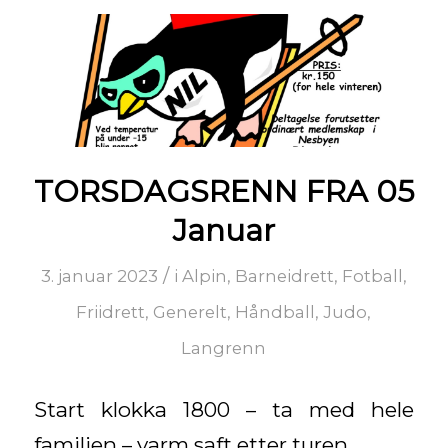
TORSDAGSRENN FRA 05
Januar
/
3. januar 2023
i
Alpin
,
Barneidrett
,
Fotball
,
Friidrett
,
Generelt
,
Håndball
,
Judo
,
Langrenn
Start klokka 1800 – ta med hele
familien – varm saft etter turen