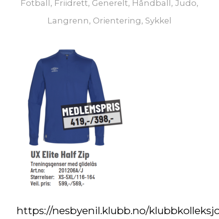
Fotball
,
Friidrett
,
Generelt
,
Håndball
,
Judo
,
Langrenn
,
Orientering
,
Sykkel
https://nesbyenil.klubb.no/klubbkolleksj