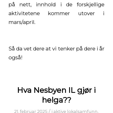
på nett, innhold i de forskjellige
aktivitetene kommer utover i
mars/april.
Så da vet dere at vi tenker på dere i år
også!
Hva Nesbyen IL gjør i
helga??
/
21. februar 2025
i
aktive lokalsamfunn
,