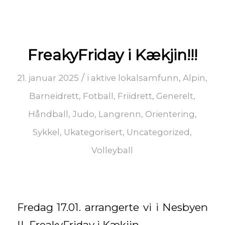
FreakyFriday i Kækjin!!!
/
21. januar 2025
i
aktive lokalsamfunn
,
Alpin
,
Barneidrett
,
Fotball
,
Friidrett
,
Generelt
,
Håndball
,
Judo
,
Langrenn
,
Orientering
,
Sykkel
,
Ukategorisert
,
Uncategorized
,
Volleyball
Fredag 17.01. arrangerte vi i Nesbyen
IL FreakyFriday i Kækjin.