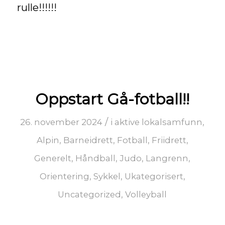
rulle!!!!!!
Oppstart Gå-fotball!!
/
26. november 2024
i
aktive lokalsamfunn
,
Alpin
,
Barneidrett
,
Fotball
,
Friidrett
,
Generelt
,
Håndball
,
Judo
,
Langrenn
,
Orientering
,
Sykkel
,
Ukategorisert
,
Uncategorized
,
Volleyball