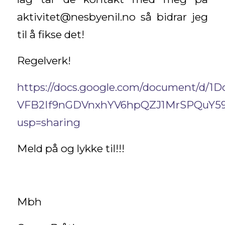
aktivitet@nesbyenil.no så bidrar jeg
til å fikse det!
Regelverk!
https://docs.google.com/document/d/1D
VFB2If9nGDVnxhYV6hpQZJ1MrSPQuY59
usp=sharing
Meld på og lykke til!!!
Mbh