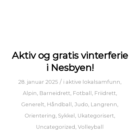
Aktiv og gratis vinterferie
i Nesbyen!
/
28. januar 2025
i
aktive lokalsamfunn
,
Alpin
,
Barneidrett
,
Fotball
,
Friidrett
,
Generelt
,
Håndball
,
Judo
,
Langrenn
,
Orientering
,
Sykkel
,
Ukategorisert
,
Uncategorized
,
Volleyball