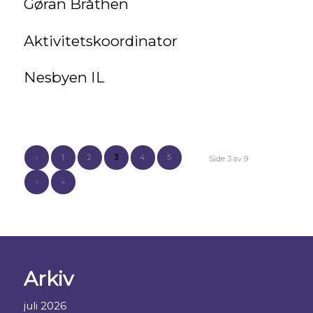
Gøran Bråthen
Aktivitetskoordinator
Nesbyen IL
‹
1
2
3
4
5
Side 3 av 9
›
»
Arkiv
juli 2026