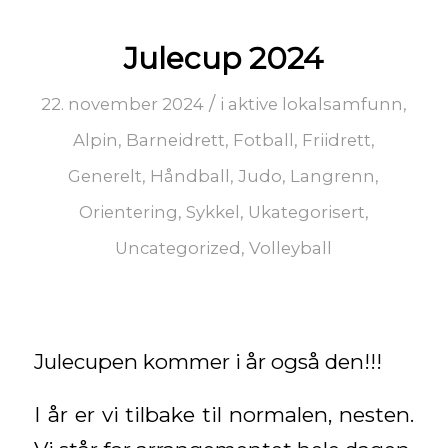
Julecup 2024
/
22. november 2024
i
aktive lokalsamfunn
,
Alpin
,
Barneidrett
,
Fotball
,
Friidrett
,
Generelt
,
Håndball
,
Judo
,
Langrenn
,
Orientering
,
Sykkel
,
Ukategorisert
,
Uncategorized
,
Volleyball
Julecupen kommer i år også den!!!
I år er vi tilbake til normalen, nesten.