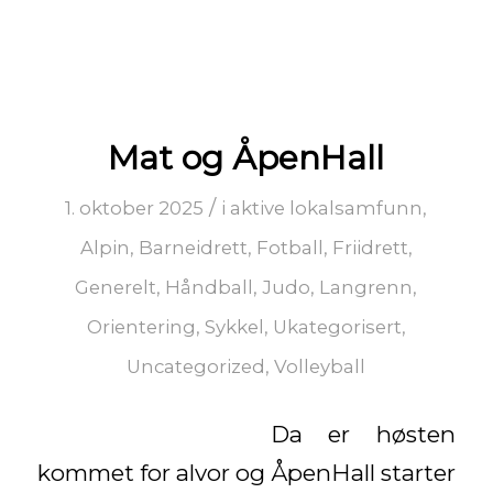
Mat og ÅpenHall
/
1. oktober 2025
i
aktive lokalsamfunn
,
Alpin
,
Barneidrett
,
Fotball
,
Friidrett
,
Generelt
,
Håndball
,
Judo
,
Langrenn
,
Orientering
,
Sykkel
,
Ukategorisert
,
Uncategorized
,
Volleyball
Da er høsten
kommet for alvor og ÅpenHall starter