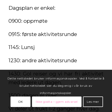
Dagsplan er enkel:
0900: oppmøte
0915: første aktivitetsrunde
1145: Lunsj
1230: andre aktivitetsrunde
1430: Gol reiser og vi har fri aktivitet
Dette nettstedet bruker informasjonskapsler. Ved å fortsette å
med ledere ut dagen.
bruke nettstedet sier du deg enig i vår bruk av
informasjonskapsler.
1500: dagen er over.
OK
Ikke godta – gjem advarsel
Les mer
Vi deler ut frukt 1-2 ganger hver dag.