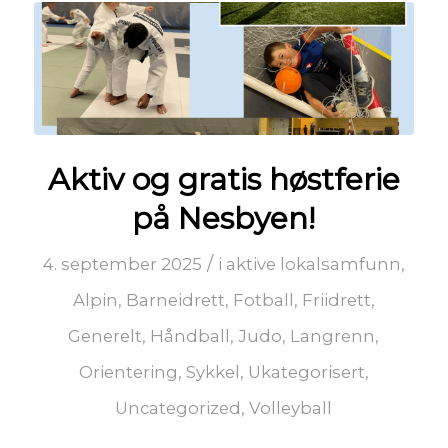
Aktiv og gratis høstferie
på Nesbyen!
/
4. september 2025
i
aktive lokalsamfunn
,
Alpin
,
Barneidrett
,
Fotball
,
Friidrett
,
Generelt
,
Håndball
,
Judo
,
Langrenn
,
Orientering
,
Sykkel
,
Ukategorisert
,
Uncategorized
,
Volleyball