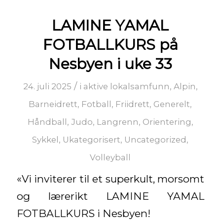
LAMINE YAMAL
FOTBALLKURS på
Nesbyen i uke 33
/
24. juli 2025
i
aktive lokalsamfunn
,
Alpin
,
Barneidrett
,
Fotball
,
Friidrett
,
Generelt
,
Håndball
,
Judo
,
Langrenn
,
Orientering
,
Sykkel
,
Ukategorisert
,
Uncategorized
,
Volleyball
«Vi inviterer til et superkult, morsomt
og lærerikt LAMINE YAMAL
FOTBALLKURS i Nesbyen!