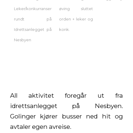
Leker/konkurranser
øving sluttet
rundt på
orden + leker og
Idrettsanlegget på
konk.
Nesbyen
All aktivitet foregår ut fra
idrettsanlegget på Nesbyen.
Golinger kjører busser ned hit og
avtaler egen avreise.