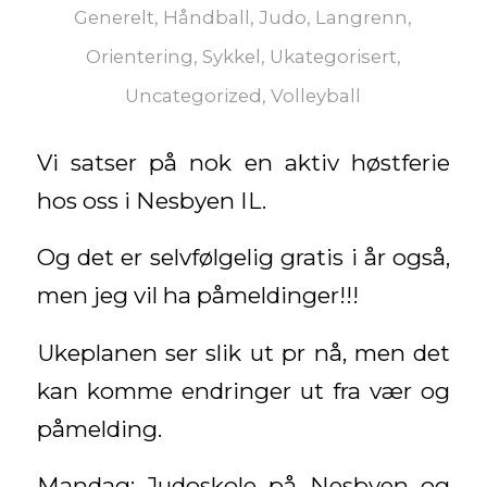
Generelt
,
Håndball
,
Judo
,
Langrenn
,
Orientering
,
Sykkel
,
Ukategorisert
,
Uncategorized
,
Volleyball
Vi satser på nok en aktiv høstferie
hos oss i Nesbyen IL.
Og det er selvfølgelig gratis i år også,
men jeg vil ha påmeldinger!!!
Ukeplanen ser slik ut pr nå, men det
kan komme endringer ut fra vær og
påmelding.
Mandag: Judoskole på Nesbyen og