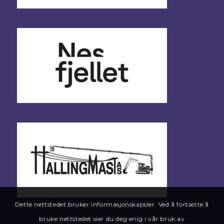
Dette nettstedet bruker informasjonskapsler. Ved å fortsette å
bruke nettstedet sier du deg enig i vår bruk av