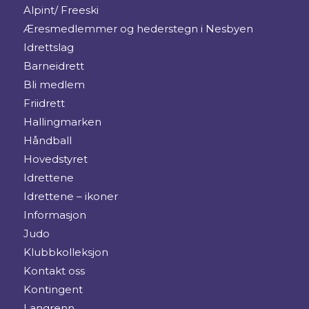
Alpint/ Freeski
Æresmedlemmer og hederstegn i Nesbyen
Idrettslag
Barneidrett
Bli medlem
Friidrett
Hallingmarken
Håndball
Hovedstyret
Idrettene
Idrettene – ikoner
Informasjon
Judo
Klubbkolleksjon
Kontakt oss
Kontingent
Langrenn