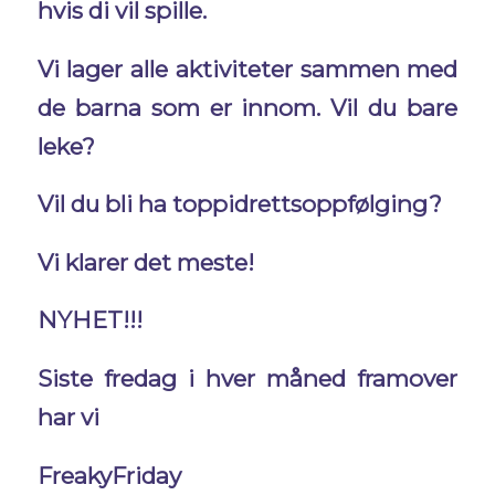
hvis di vil spille.
Vi lager alle aktiviteter sammen med
de barna som er innom. Vil du bare
leke?
Vil du bli ha toppidrettsoppfølging?
Vi klarer det meste!
NYHET!!!
Siste fredag i hver måned framover
har vi
F
r
e
a
k
y
F
r
i
d
a
y