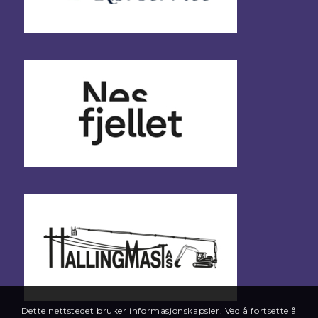
Dette nettstedet bruker informasjonskapsler. Ved å fortsette å