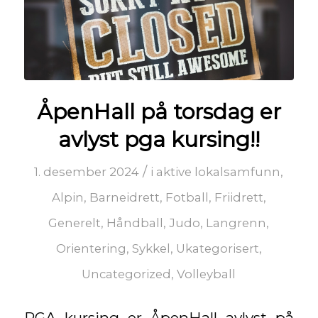
ÅpenHall på torsdag er
avlyst pga kursing!!
/
1. desember 2024
i
aktive lokalsamfunn
,
Alpin
,
Barneidrett
,
Fotball
,
Friidrett
,
Generelt
,
Håndball
,
Judo
,
Langrenn
,
Orientering
,
Sykkel
,
Ukategorisert
,
Uncategorized
,
Volleyball
PGA kursing er ÅpenHall avlyst på