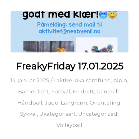
FreakyFriday 17.01.2025
/
14. januar 2025
i
aktive lokalsamfunn
,
Alpin
,
Barneidrett
,
Fotball
,
Friidrett
,
Generelt
,
Håndball
,
Judo
,
Langrenn
,
Orientering
,
Sykkel
,
Ukategorisert
,
Uncategorized
,
Volleyball