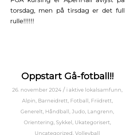
torsdag, men på tirsdag er det full
rulle!!!!!!
Oppstart Gå-fotball!!
/
26. november 2024
i
aktive lokalsamfunn
,
Alpin
,
Barneidrett
,
Fotball
,
Friidrett
,
Generelt
,
Håndball
,
Judo
,
Langrenn
,
Orientering
,
Sykkel
,
Ukategorisert
,
Uncategorized
,
Volleyball