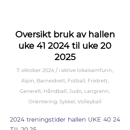
Oversikt bruk av hallen
uke 41 2024 til uke 20
2025
/
7. oktober 2024
i
aktive lokalsamfunn
,
Alpin
,
Barneidrett
,
Fotball
,
Friidrett
,
Generelt
,
Håndball
,
Judo
,
Langrenn
,
Orientering
,
Sykkel
,
Volleyball
2024 treningstider hallen UKE 40 24
TIL 20 25