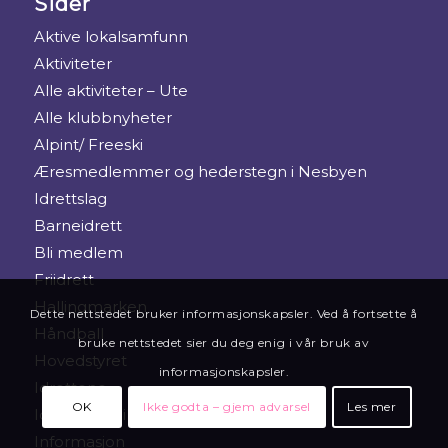
Sider
Aktive lokalsamfunn
Aktiviteter
Alle aktiviteter – Ute
Alle klubbnyheter
Alpint/ Freeski
Æresmedlemmer og hederstegn i Nesbyen
Idrettslag
Barneidrett
Bli medlem
Friidrett
Hallingmarken
Dette nettstedet bruker informasjonskapsler. Ved å fortsette å
Håndball
bruke nettstedet sier du deg enig i vår bruk av
Hovedstyret
informasjonskapsler.
Idrettene
OK
Ikke godta – gjem advarsel
Les mer
Idrettene – ikoner
Informasjon