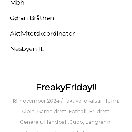
Mbh
Gøran Bråthen
Aktivitetskoordinator
Nesbyen IL
FreakyFriday!!
/
18. november 2024
i
aktive lokalsamfunn
,
Alpin
,
Barneidrett
,
Fotball
,
Friidrett
,
Generelt
,
Håndball
,
Judo
,
Langrenn
,