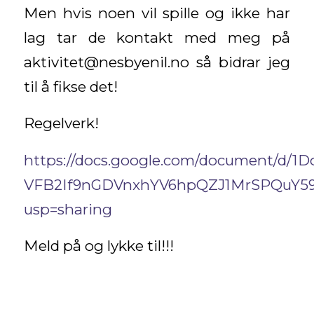
Men hvis noen vil spille og ikke har
lag tar de kontakt med meg på
aktivitet@nesbyenil.no så bidrar jeg
til å fikse det!
Regelverk!
https://docs.google.com/document/d/1D
VFB2If9nGDVnxhYV6hpQZJ1MrSPQuY59
usp=sharing
Meld på og lykke til!!!