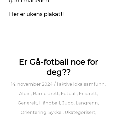
gan i måneden.
Her er ukens plakat!!
Er Gå-fotball noe for
deg??
/
14. november 2024
i
aktive lokalsamfunn
,
Alpin
,
Barneidrett
,
Fotball
,
Friidrett
,
Generelt
,
Håndball
,
Judo
,
Langrenn
,
Orientering
,
Sykkel
,
Ukategorisert
,