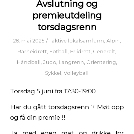
Avslutning og
premieutdeling
torsdagsrenn
/
28. mai 2025
i
aktive lokalsamfunn
,
Alpin
,
Barneidrett
,
Fotball
,
Friidrett
,
Generelt
,
Håndball
,
Judo
,
Langrenn
,
Orientering
,
Sykkel
,
Volleyball
Torsdag 5 juni fra 17:30-19:00
Har du gått torsdagsrenn ? Møt opp
og få din premie !!
Ta med egen mat og drikke for