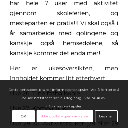
har hele 7 uker med aktivitet
gjennom skoleferien, og
mesteparten er gratis!!! Vi skal også i
år samarbeide med golingene og
kanskje også hemsedølene, så
kanskje kommer det enda mer!
Her er ukesoversikten, men
innholdet kommer litt etterhvert.
Dette nettstedet bruker informasjonskapsler. Ved å fortsette å
Uke 26: Tine fotballskole
bruke nettstedet sier du deg enig i vår bruk av
informasjonskapsler.
Uke 27: Kompaniuka!
OK
Ikke godta – gjem advarsel
Les mer
Uke 28-30: Aktivitetsuker (28 eller 29