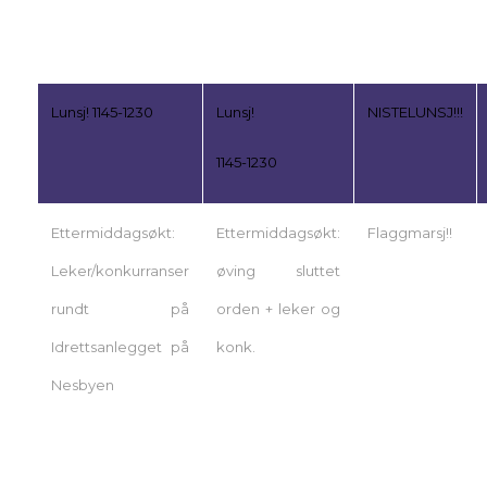
Lunsj! 1145-1230
Lunsj!
NISTELUNSJ!!!
1145-1230
Ettermiddagsøkt:
Ettermiddagsøkt:
Flaggmarsj!!
Leker/konkurranser
øving sluttet
rundt på
orden + leker og
Idrettsanlegget på
konk.
Nesbyen