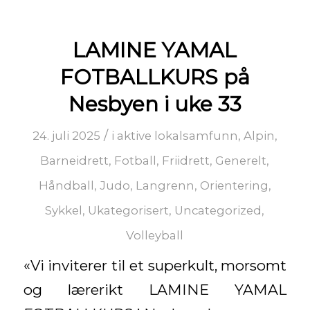
LAMINE YAMAL
FOTBALLKURS på
Nesbyen i uke 33
/
24. juli 2025
i
aktive lokalsamfunn
,
Alpin
,
Barneidrett
,
Fotball
,
Friidrett
,
Generelt
,
Håndball
,
Judo
,
Langrenn
,
Orientering
,
Sykkel
,
Ukategorisert
,
Uncategorized
,
Volleyball
«Vi inviterer til et superkult, morsomt
og lærerikt LAMINE YAMAL