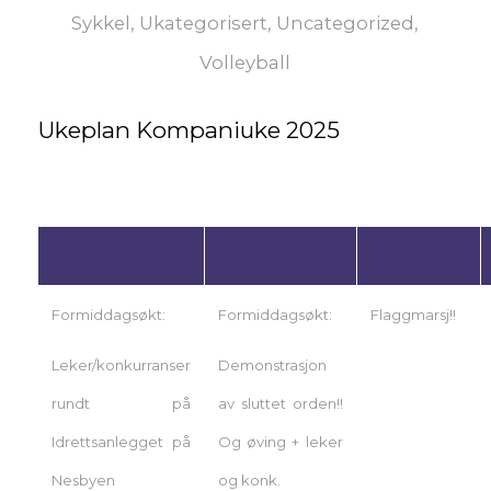
Sykkel
,
Ukategorisert
,
Uncategorized
,
Volleyball
Ukeplan Kompaniuke 2025
Mandag
Tirsdag
Onsdag
Formiddagsøkt:
Formiddagsøkt:
Flaggmarsj!!
Leker/konkurranser
Demonstrasjon
rundt på
av sluttet orden!!
Idrettsanlegget på
Og øving + leker
Nesbyen
og konk.