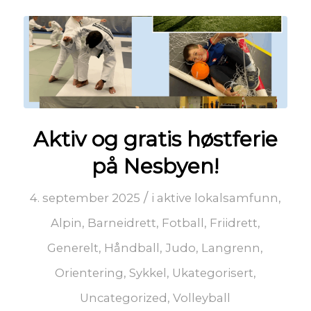
Aktiv og gratis høstferie
på Nesbyen!
/
4. september 2025
i
aktive lokalsamfunn
,
Alpin
,
Barneidrett
,
Fotball
,
Friidrett
,
Generelt
,
Håndball
,
Judo
,
Langrenn
,
Orientering
,
Sykkel
,
Ukategorisert
,
Uncategorized
,
Volleyball