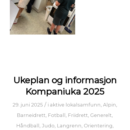
Ukeplan og informasjon
Kompaniuka 2025
/
29. juni 2025
i
aktive lokalsamfunn
,
Alpin
,
Barneidrett
,
Fotball
,
Friidrett
,
Generelt
,
Håndball
,
Judo
,
Langrenn
,
Orientering
,