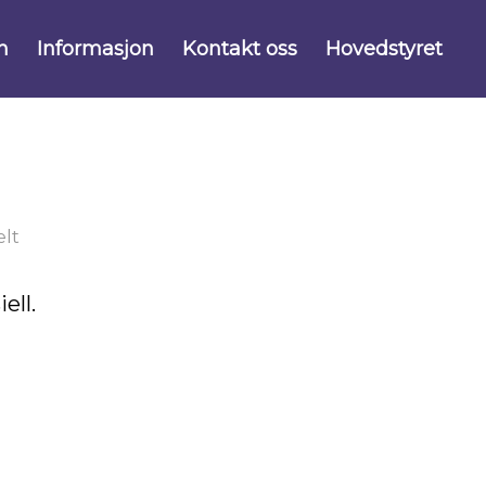
n
Informasjon
Kontakt oss
Hovedstyret
lt
ell.