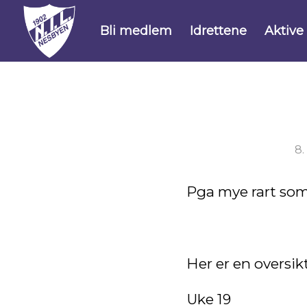
Bli medlem
Idrettene
Aktive
8.
Pga mye rart som 
Her er en oversikt
Uke 19