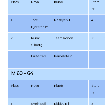
Plass
Navn
Klubb
Start
nr.
1
Tore
Nesbyen IL
4
Bjerkrheim
2
Runar
Team kondis
10
Gilberg
Fullførte:2
Påmeldte:2
M 60 – 64
Plass
Navn
Klubb
Start
nr.
1
Svein Egil
Eidsiva Bil
31