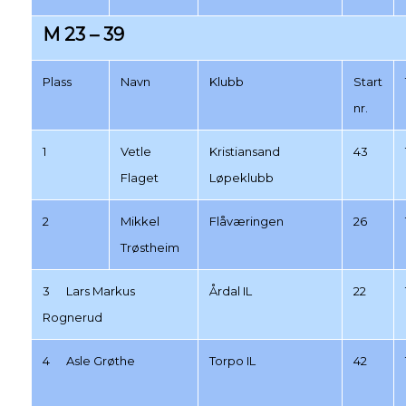
M 23 – 39
Plass
Navn
Klubb
Start
nr.
1
Vetle
Kristiansand
43
Flaget
Løpeklubb
2
Mikkel
Flåværingen
26
Trøstheim
3 Lars Markus
Årdal IL
22
Rognerud
4 Asle Grøthe
Torpo IL
42