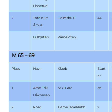
Linnerud
2
Tore Kurt
Holmsbu IF
44
Århus
Fullførte:2
Påmeldte:2
M 65 – 69
Plass
Navn
Klubb
Start
nr.
1
Arne Erik
NOTEAM
56
Håkonsen
2
Roar
Tjøme løpeklubb
2