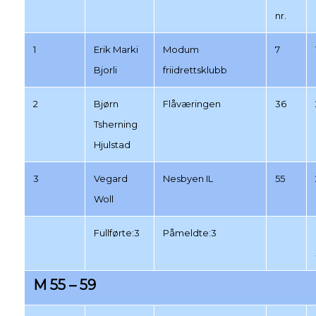
nr.
1
Erik Marki
Modum
7
Bjorli
friidrettsklubb
2
Bjørn
Flåværingen
36
Tsherning
Hjulstad
3
Vegard
Nesbyen IL
55
Woll
Fullførte:3
Påmeldte:3
M 55 – 59