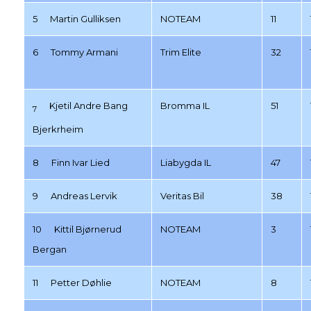
5 Martin Gulliksen
NOTEAM
11
6 Tommy Armani
Trim Elite
32
Kjetil Andre Bang
Bromma IL
51
7
Bjerkrheim
8 Finn Ivar Lied
Liabygda IL
47
9 Andreas Lervik
Veritas Bil
38
10 Kittil Bjørnerud
NOTEAM
3
Bergan
11 Petter Døhlie
NOTEAM
8