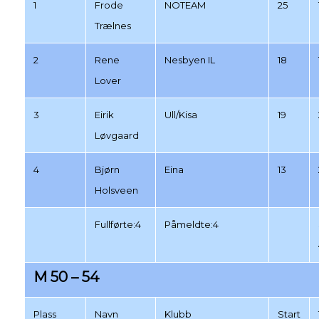
1
Frode
NOTEAM
25
Trælnes
2
Rene
Nesbyen IL
18
Lover
3
Eirik
Ull/Kisa
19
Løvgaard
4
Bjørn
Eina
13
Holsveen
Fullførte:4
Påmeldte:4
M 50 – 54
Plass
Navn
Klubb
Start