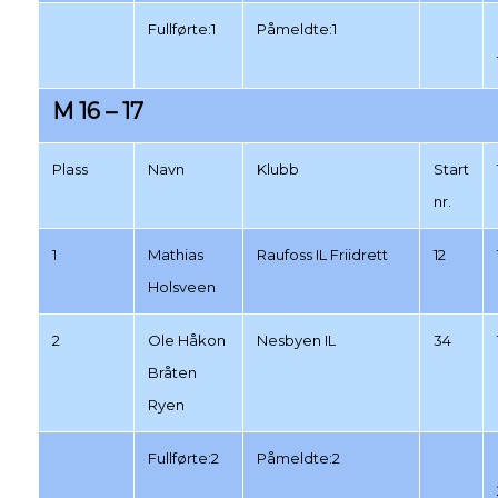
Fullførte:1
Påmeldte:1
M 16 – 17
Plass
Navn
Klubb
Start
nr.
1
Mathias
Raufoss IL Friidrett
12
Holsveen
2
Ole Håkon
Nesbyen IL
34
Bråten
Ryen
Fullførte:2
Påmeldte:2