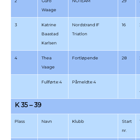
2
Guro
NOTEAM
29
Waage
3
Katrine
Nordstrand IF
16
Baastad
Triatlon
Karlsen
4
Thea
Fortløpende
28
Vaage
Fullførte:4
Påmeldte:4
K 35 – 39
Plass
Navn
Klubb
Start
nr.