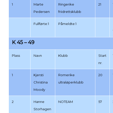
1
Marte
Ringerike
21
Pedersen
friidrettsklubb
Fullførte:1
Påmeldte:1
K 45 – 49
Plass
Navn
Klubb
Start
nr.
1
Kjersti
Romerike
20
Christina
ultraløperklubb
Moody
2
Hanne
NOTEAM
57
Storhagen