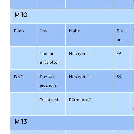
M 10
Plass
Navn
Klubb
Start
nr.
Nicolai
Nesbyen IL
46
Brusletten
DNF
Samuel
Nesbyen IL
54
Eidsheim
Fullførte:1
Påmeldte:2
M 13