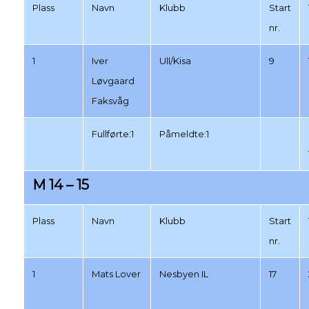
Plass
Navn
Klubb
Start
nr.
1
Iver
Ull/Kisa
9
Løvgaard
Faksvåg
Fullførte:1
Påmeldte:1
M 14 – 15
Plass
Navn
Klubb
Start
nr.
1
Mats Lover
Nesbyen IL
17