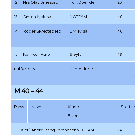
12 Nils Olav Smestad
Fortløpende
23
13 Simen Kjeldsen
NOTEAM
48
14 Roger Skretteberg
BMI Krisa
40
15 Kenneth Aure
Sløyfa
49
Fullførte:15
Påmeldte:15
M 40 – 44
Plass
Navn
Klubb Start nr
Etter
1 Kjetil Andre Bang ThrondsenNOTEAM
24