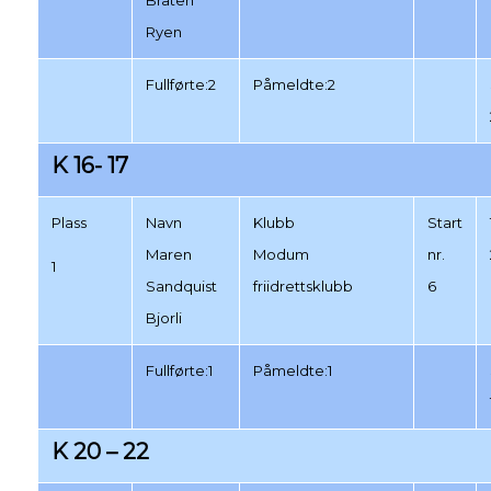
Bråten
Ryen
Fullførte:2
Påmeldte:2
K 16- 17
Plass
Navn
Klubb
Start
Maren
Modum
nr.
1
Sandquist
friidrettsklubb
6
Bjorli
Fullførte:1
Påmeldte:1
K 20 – 22