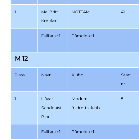
1
Maj Britt
NOTEAM
41
Krejsler
Fullførte:1
Påmeldte:1
M 12
Plass
Navn
Klubb
Start
nr.
1
Håvar
Modum
5
Sandquist
friidrettsklubb
Bjorli
Fullførte:1
Påmeldte:1