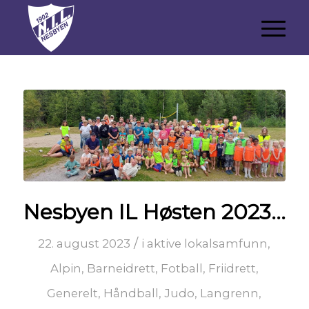
Nesbyen IL Høsten 2023…
/
22. august 2023
i
aktive lokalsamfunn
,
Alpin
,
Barneidrett
,
Fotball
,
Friidrett
,
Generelt
,
Håndball
,
Judo
,
Langrenn
,