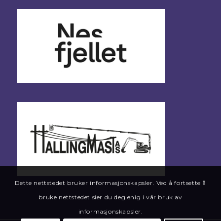
Dette nettstedet bruker informasjonskapsler. Ved å fortsette å
bruke nettstedet sier du deg enig i vår bruk av
informasjonskapsler.