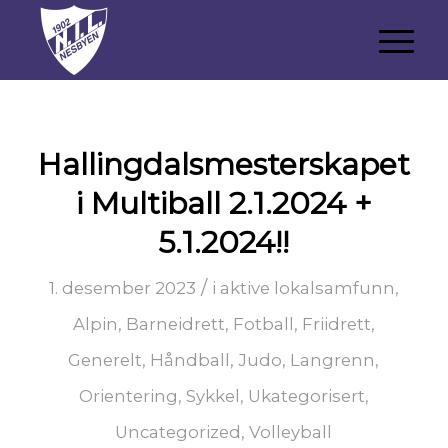
Hallingdalsmesterskapet
i Multiball 2.1.2024 +
5.1.2024!!
/
1. desember 2023
i
aktive lokalsamfunn
,
Alpin
,
Barneidrett
,
Fotball
,
Friidrett
,
Generelt
,
Håndball
,
Judo
,
Langrenn
,
Orientering
,
Sykkel
,
Ukategorisert
,
Uncategorized
,
Volleyball