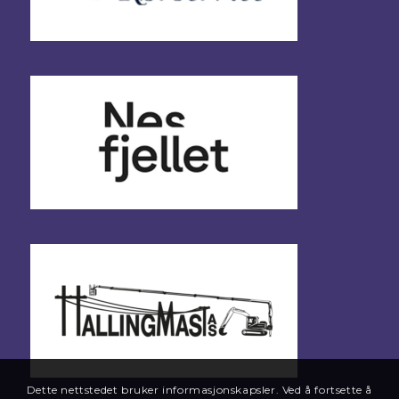
Dette nettstedet bruker informasjonskapsler. Ved å fortsette å