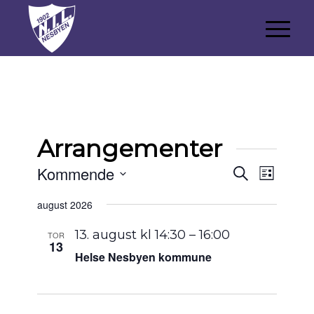
Arrangementer
Arrange
Arran
Kommende
Søk
Liste
Views
Search
Velg
Naviga
august 2026
and
dato.
Views
13. august kl 14:30
–
16:00
TOR
13
Navigat
Helse Nesbyen kommune